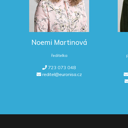
Noemi Martinová
ředitelka
723 073 048
reditel@euronisa.cz