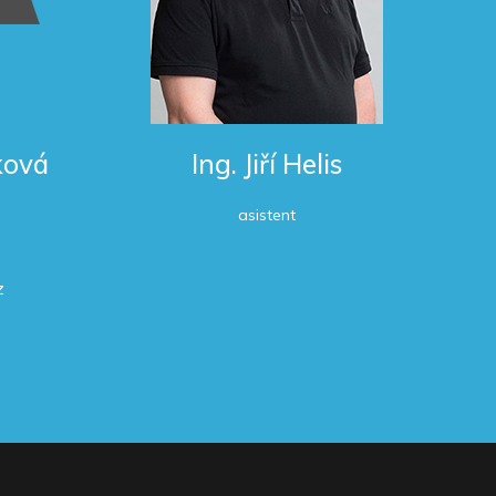
ková
Ing. Jiří Helis
asistent
z