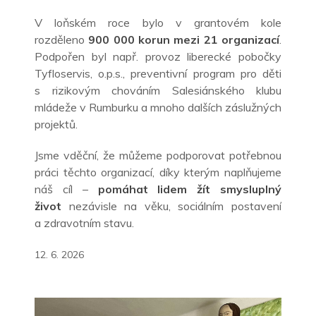
V
loňském roce bylo v
grantovém kole
rozděleno
900
000
korun mezi 21
organizací
.
Podpořen byl např. provoz liberecké pobočky
Tyfloservis, o.p.s., preventivní program pro děti
s rizikovým chováním Salesiánského klubu
mládeže v Rumburku a mnoho dalších záslužných
projektů.
Jsme vděční, že můžeme podporovat potřebnou
práci těchto organizací, díky kterým naplňujeme
náš cíl –
pomáhat lidem žít smysluplný
život
nezávisle na věku, sociálním postavení
a
zdravotním stavu.
12. 6. 2026