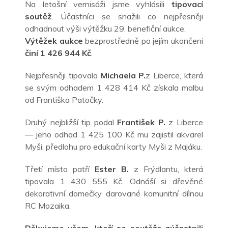
Na letošní vernisáži jsme vyhlásili
tipovací
soutěž
. Účastníci se snažili co nejpřesněji
odhadnout výši výtěžku 29. benefiční aukce.
Výtěžek aukce
bezprostředně po jejím ukončení
činí 1 426 944 Kč
.
Nejpřesněji tipovala
Michaela P.
z Liberce, která
se svým odhadem 1 428 414 Kč získala malbu
od Františka Patočky.
Druhý nejbližší tip podal
František P.
z Liberce
— jeho odhad 1 425 100 Kč mu zajistil akvarel
Myši, předlohu pro edukační karty Myši z
Majáku.
Třetí místo patří
Ester B.
z Frýdlantu, která
tipovala 1 430 555 Kč. Odnáší si dřevěné
dekorativní domečky darované komunitní dílnou
RC Mozaika.