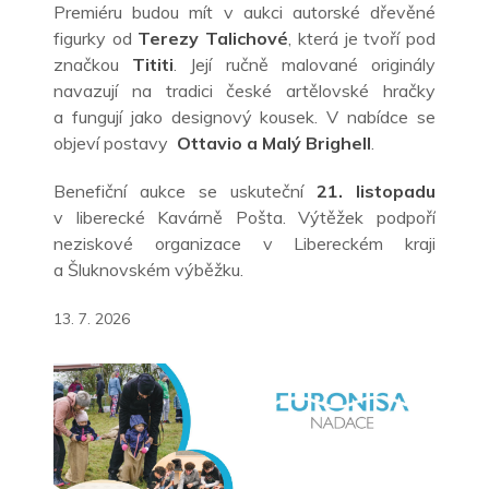
Premiéru budou mít v aukci autorské dřevěné
figurky od
Terezy Talichové
, která je tvoří pod
značkou
Tititi
. Její ručně malované originály
navazují na tradici české artělovské hračky
a
fungují jako designový kousek. V nabídce se
objeví postavy
Ottavio a Malý Brighell
.
Benefiční aukce se uskuteční
21. listopadu
v
liberecké Kavárně Pošta. Výtěžek podpoří
neziskové organizace v Libereckém kraji
a
Šluknovském výběžku.
13. 7. 2026