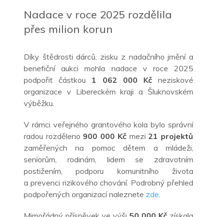
Nadace v roce 2025 rozdělila
přes milion korun
Díky štědrosti dárců, zisku z nadačního jmění a
benefiční aukci mohla nadace v roce 2025
podpořit částkou
1
062
000 Kč
neziskové
organizace v Libereckém kraji a Šluknovském
výběžku.
V rámci veřejného grantového kola bylo správní
radou rozděleno
900 000 Kč
mezi
21 projektů
zaměřených na pomoc dětem a mládeži,
seniorům, rodinám, lidem se zdravotním
postižením, podporu komunitního života
a
prevenci rizikového chování. Podrobný přehled
podpořených organizací naleznete
zde
.
Mimořádný příspěvek ve výši
50 000 Kč
získala