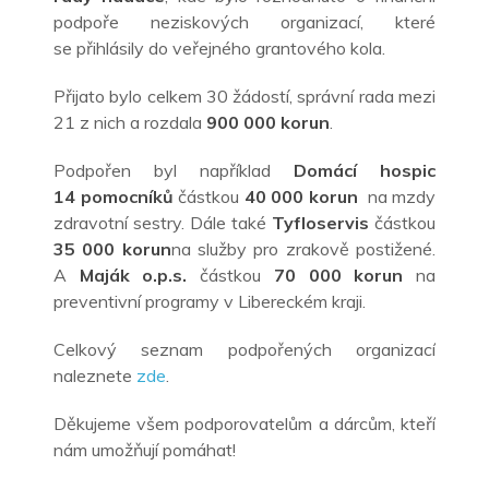
podpoře neziskových organizací, které
se
přihlásily do veřejného grantového kola.
Přijato bylo celkem 30 žádostí, správní rada mezi
21 z nich a rozdala
900
000
korun
.
Podpořen byl například
Domácí hospic
14
pomocníků
částkou
40 000 korun
na mzdy
zdravotní sestry. Dále také
Tyfloservis
částkou
35 000
korun
na služby pro zrakově postižené.
A
Maják o.p.s.
částkou
70 000 korun
na
preventivní programy v Libereckém kraji.
Celkový seznam podpořených organizací
naleznete
zde
.
Děkujeme všem podporovatelům a dárcům, kteří
nám umožňují pomáhat!