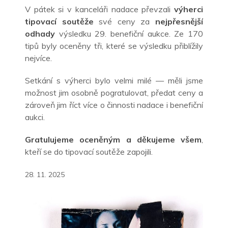
V pátek si
v kanceláři nadace
převzali
výherci
tipovací soutěže
své ceny za
nejpřesnější
odhady
výsledku 29. benefiční aukce. Ze 170
tipů byly oceněny tři, které se výsledku přiblížily
nejvíce.
Setkání s výherci bylo velmi milé — měli jsme
možnost jim osobně pogratulovat, předat ceny a
zároveň jim říct více o činnosti nadace i
benefiční
aukci.
Gratulujeme oceněným a děkujeme všem
,
kteří se do tipovací soutěže zapojili.
28. 11. 2025