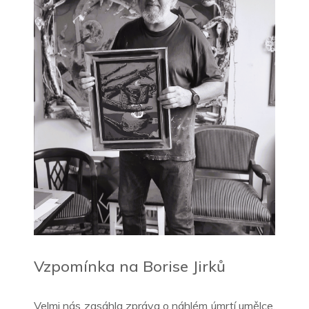
Vzpomínka na Borise Jirků
Velmi nás zasáhla zpráva o náhlém úmrtí umělce,