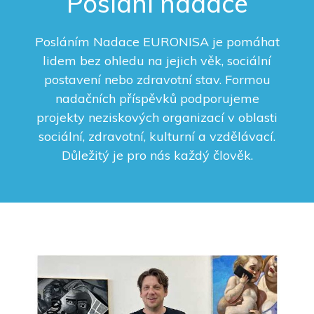
Poslání nadace
Posláním Nadace EURONISA je pomáhat
lidem bez ohledu na jejich věk, sociální
postavení nebo zdravotní stav. Formou
nadačních příspěvků podporujeme
projekty neziskových organizací v oblasti
sociální, zdravotní, kulturní a vzdělávací.
Důležitý je pro nás každý člověk.