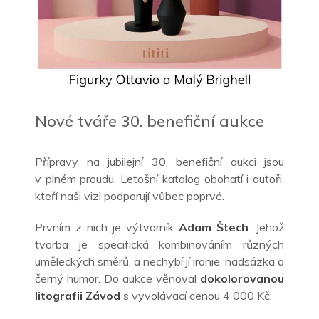
Nové tváře 30. benefiční aukce
Přípravy na jubilejní 30. benefiční aukci jsou
v
plném proudu. Letošní katalog obohatí i
autoři,
kteří naši vizi podporují vůbec poprvé.
Prvním z nich je výtvarník
Adam Štech
. Jehož
tvorba je specifická kombinováním různých
uměleckých směrů, a nechybí jí ironie, nadsázka a
černý humor. Do aukce věnoval
dokolorovanou
litografii Závod
s vyvolávací cenou 4 000 Kč.