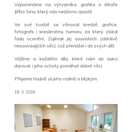
Vzpomínáme na výtvarníka, grafika a lékaře
Jiřího Srnu, který nás nedávno opustil.
Ve své tvorbě se věnoval kresbě, grafice,
fotografii i kreslenému humoru, za který získal
řadu ocenění. Zajímali jej souvislosti zdánlivě
nesouvisejících věcí, což přenášel i do svých děl.
Vážíme si každého díla, které nám do aukcí
daroval, i jeho ochoty pomáhat dobré věci.
Přejeme hodně sil jeho rodině a blízkým.
18. 3. 2026